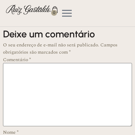
Olá, mundo!
0
Boas-vindas ao WordPress. Esse é o seu primeiro post. Edite-
o ou exclua-o, e então comece a escrever!
Deixe um comentário
O seu endereço de e-mail não será publicado.
Campos
obrigatórios são marcados com
*
Comentário
*
Nome
*