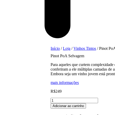
Início
/
Loja
/
Vinhos Tintos
/ Pinot Po
Pinot PoA Selvagem
Para aqueles que curtem complexidade 
conferiram a ele múltiplas camadas de a
Embora seja um vinho jovem está pront
mais informações
R$
249
Pinot
PoA
Adicionar ao carrinho
Selvagem
quantidade