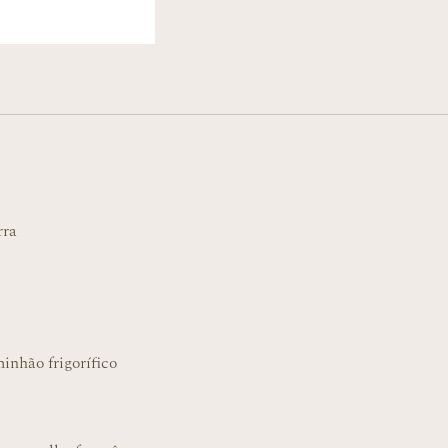
rra
inhão frigorífico